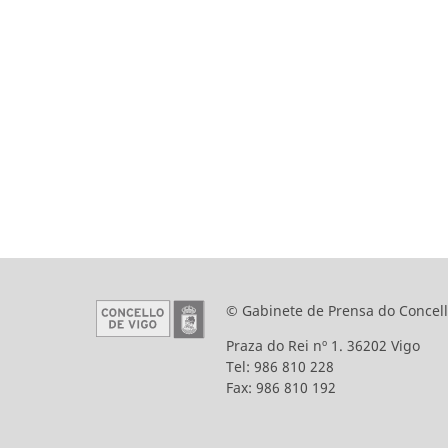
© Gabinete de Prensa do Concell
Praza do Rei nº 1. 36202 Vigo
Tel: 986 810 228
Fax: 986 810 192