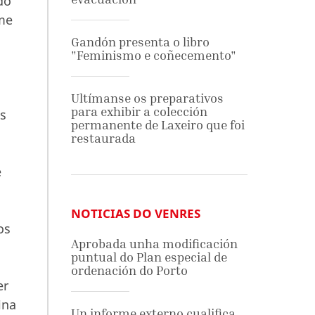
do
rme
Gandón presenta o libro
"Feminismo e coñecemento"
Ultímanse os preparativos
para exhibir a colección
is
permanente de Laxeiro que foi
restaurada
e
NOTICIAS DO VENRES
os
Aprobada unha modificación
puntual do Plan especial de
ordenación do Porto
er
ina
Un informe externo cualifica