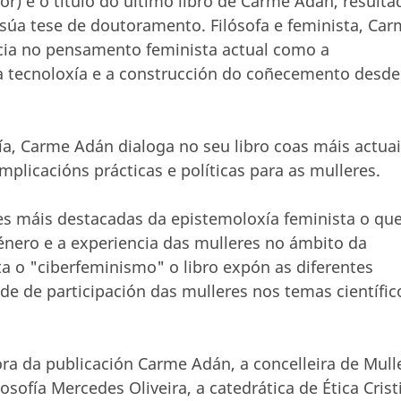
) é o título do último libro de Carme Adán, resulta
súa tese de doutoramento. Filósofa e feminista, Ca
cia no pensamento feminista actual como a
na tecnoloxía e a construcción do coñecemento desde
ía, Carme Adán dialoga no seu libro coas máis actua
plicacións prácticas e políticas para as mulleres.
tes máis destacadas da epistemoloxía feminista o qu
xénero e a experiencia das mulleres no ámbito da
ta o "ciberfeminismo" o libro expón as diferentes
de de participación das mulleres nos temas científic
ora da publicación Carme Adán, a concelleira de Mull
sofía Mercedes Oliveira, a catedrática de Ética Crist