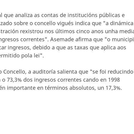
 que analiza as contas de institucións públicas e
izado sobre o concello vigués indica que "a dinámica
stración rexistrou nos últimos cinco anos unha medi
ingresos correntes". Asemade afirma que "o municip
ar ingresos, debido a que as taxas que aplica aos
mitido pola lei".
oncello, a auditoría salienta que "se foi reducindo
a o 73,3% dos ingresos correntes cando en 1998
én importante en términos absolutos, un 17,3%.