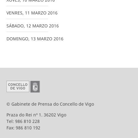
VENRES
,
11
MARZO
2016
SÁBADO
,
12
MARZO
2016
DOMINGO
,
13
MARZO
2016
© Gabinete de Prensa do Concello de Vigo
Praza do Rei nº 1. 36202 Vigo
Tel: 986 810 228
Fax: 986 810 192