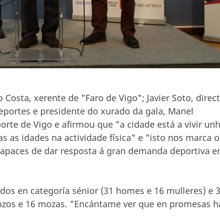
Costa, xerente de "Faro de Vigo"; Javier Soto, direc
eportes e presidente do xurado da gala, Manel
rte de Vigo e afirmou que "a cidade está a vivir un
as as idades na actividade física" e "isto nos marca o
capaces de dar resposta á gran demanda deportiva e
os en categoría sénior (31 homes e 16 mulleres) e 
ozos e 16 mozas. "Encántame ver que en promesas h