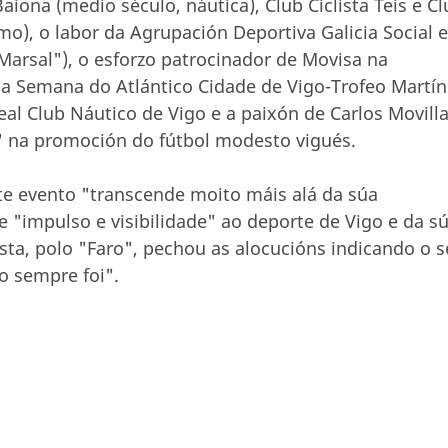
aiona (medio século, náutica), Club Ciclista Teis e C
smo), o labor da Agrupación Deportiva Galicia Social e
Marsal"), o esforzo patrocinador de Movisa na
da Semana do Atlántico Cidade de Vigo-Trofeo Martín
Real Club Náutico de Vigo e a paixón de Carlos Movilla
 na promoción do fútbol modesto vigués.
te evento "transcende moito máis alá da súa
 "impulso e visibilidade" ao deporte de Vigo e da s
sta, polo "Faro", pechou as alocucións indicando o 
o sempre foi".