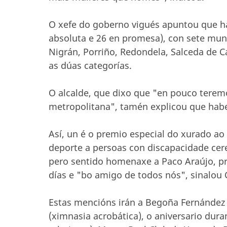
O xefe do goberno vigués apuntou que hai
absoluta e 26 en promesa), con sete mu
Nigrán, Porriño, Redondela, Salceda de C
as dúas categorías.
O alcalde, que dixo que "en pouco teremo
metropolitana", tamén explicou que habe
Así, un é o premio especial do xurado ao
deporte a persoas con discapacidade cere
pero sentido homenaxe a Paco Araújo, p
días e "bo amigo de todos nós", sinalou C
Estas mencións irán a Begoña Fernández 
(ximnasia acrobática), o aniversario dur