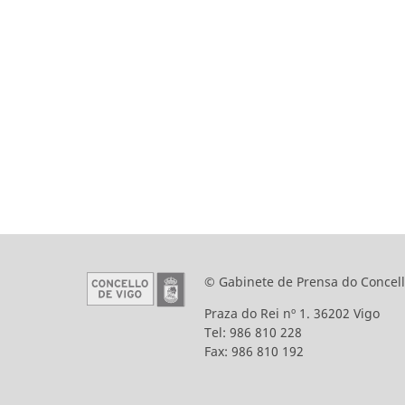
© Gabinete de Prensa do Concell
Praza do Rei nº 1. 36202 Vigo
Tel: 986 810 228
Fax: 986 810 192