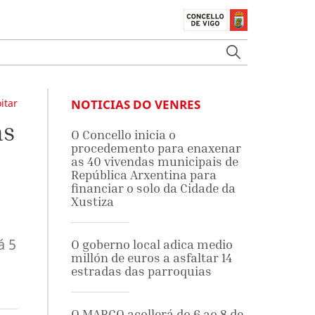
itar
NOTICIAS DO VENRES
as
O Concello inicia o
procedemento para enaxenar
as 40 vivendas municipais de
República Arxentina para
financiar o solo da Cidade da
Xustiza
á 5
O goberno local adica medio
millón de euros a asfaltar 14
estradas das parroquias
O MARCO acollerá do 6 ao 8 de