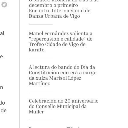
decembro o primeiro
Encontro Internacional de
Danza Urbana de Vigo
al
Manel Fernández salienta a
"repercusión e calidade" do
Trofeo Cidade de Vigo de
karate
de
A lectura do bando do Día da
Constitución correrá a cargo
da xuíza Marisol López
Martínez
ón
Celebración do 20 aniversario
 do
do Consello Municipal da
 de
Muller