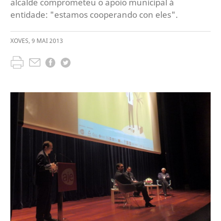
alcalde comprometeu o apoio municipal á
entidade: "estamos cooperando con eles".
XOVES
,
9
MAI
2013