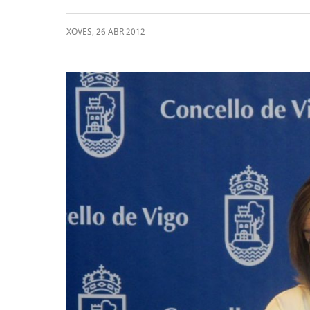
XOVES
,
26
ABR
2012