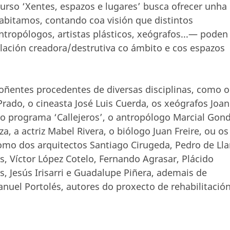
urso ‘Xentes, espazos e lugares’ busca ofrecer unha
habitamos, contando coa visión que distintos
ntropólogos, artistas plásticos, xeógrafos...— poden
lación creadora/destrutiva co ámbito e cos espazos
oñentes procedentes de diversas disciplinas, como o
ado, o cineasta José Luis Cuerda, os xeógrafos Joan
o programa ‘Callejeros’, o antropólogo Marcial Gond
a, a actriz Mabel Rivera, o biólogo Juan Freire, ou os
omo dos arquitectos Santiago Cirugeda, Pedro de Lla
as, Víctor López Cotelo, Fernando Agrasar, Plácido
, Jesús Irisarri e Guadalupe Piñera, ademais de
anuel Portolés, autores do proxecto de rehabilitació