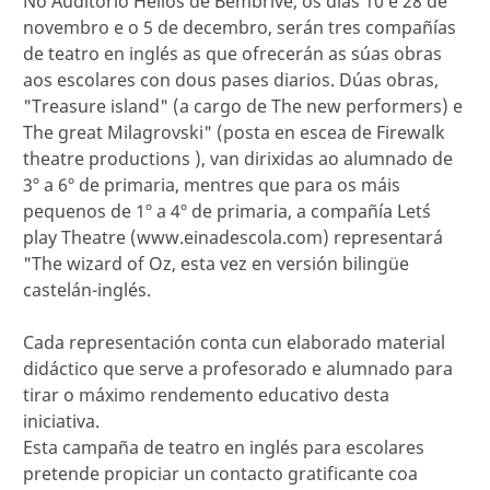
No Auditorio Helios de Bembrive, os días 10 e 28 de
novembro e o 5 de decembro, serán tres compañías
de teatro en inglés as que ofrecerán as súas obras
aos escolares con dous pases diarios. Dúas obras,
"Treasure island" (a cargo de The new performers) e
The great Milagrovski" (posta en escea de Firewalk
theatre productions
), van dirixidas ao alumnado de
3º a 6º de primaria, mentres que para os máis
pequenos de 1º a 4º de primaria, a compañía Let´s
play Theatre (www.einadescola.com) representará
"The wizard of Oz, esta vez en versión bilingüe
castelán-inglés.
Cada representación conta cun elaborado material
didáctico que serve a profesorado e alumnado para
tirar o máximo rendemento educativo desta
iniciativa.
Esta campaña de teatro en inglés para escolares
pretende propiciar un contacto gratificante coa