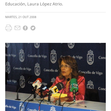
Educación, Laura López Atrio.
MARTES
,
21
OUT
2008