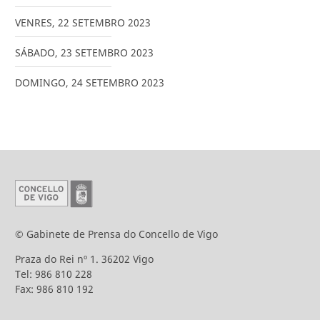
VENRES
,
22
SETEMBRO
2023
SÁBADO
,
23
SETEMBRO
2023
DOMINGO
,
24
SETEMBRO
2023
© Gabinete de Prensa do Concello de Vigo
Praza do Rei nº 1. 36202 Vigo
Tel: 986 810 228
Fax: 986 810 192