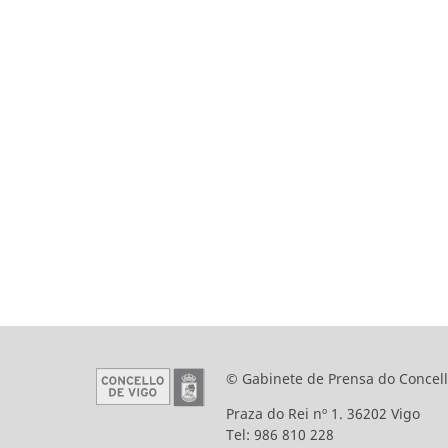
© Gabinete de Prensa do Concell
Praza do Rei nº 1. 36202 Vigo
Tel: 986 810 228