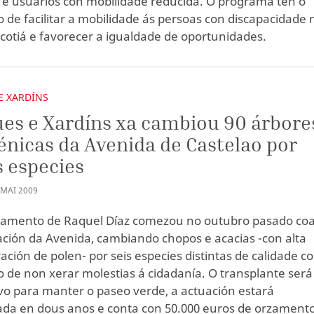
 e usuarios con mobilidade reducida. O programa ten o
o de facilitar a mobilidade ás persoas con discapacidade 
 cotiá e favorecer a igualdade de oportunidades.
E XARDÍNS
es e Xardíns xa cambiou 90 árbore
énicas da Avenida de Castelao por
 especies
MAI
2009
tamento de Raquel Díaz comezou no outubro pasado co
ación da Avenida, cambiando chopos e acacias -con alta
ación de polen- por seis especies distintas de calidade co
o de non xerar molestias á cidadanía. O transplante será
vo para manter o paseo verde, a actuación estará
da en dous anos e conta con 50.000 euros de orzamento