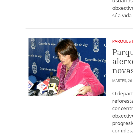
usuarios
obxectiv
súa vida
PARQUES 
Parqu
alerx
novas
MARTES
,
26
O depar
reforest
concentr
obxectiv
progresi
completa