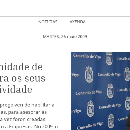
NOTICIAS
AXENDA
MARTES
,
26
maio
2009
nidade de
ra os seus
ividade
rego ven de habilitar a
as, para asesorar ás
a vez foron creadas
o a Empresas. No 2009, o