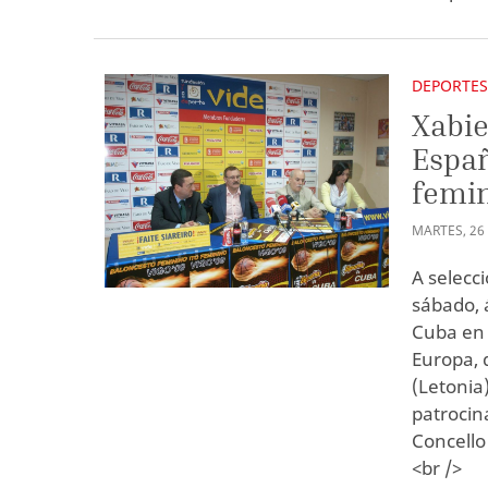
DEPORTE
Xabie
Españ
femin
MARTES
,
26
A selecc
sábado, 
Cuba en 
Europa, 
(Letonia
patrocin
Concello
<br />