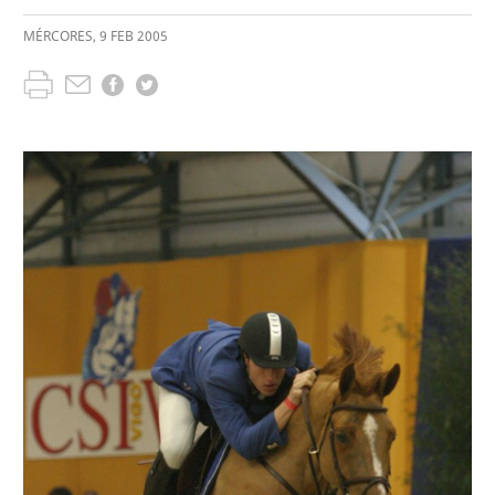
MÉRCORES
,
9
FEB
2005