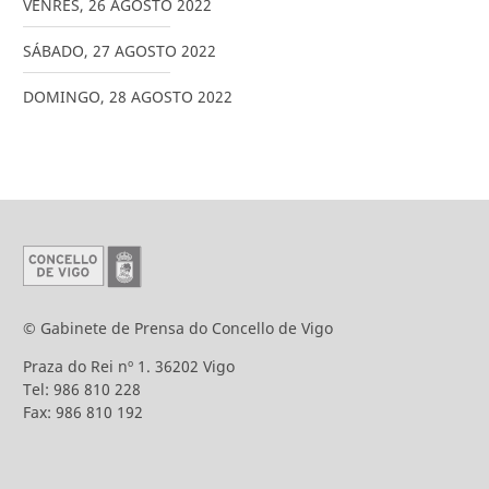
VENRES
,
26
AGOSTO
2022
SÁBADO
,
27
AGOSTO
2022
DOMINGO
,
28
AGOSTO
2022
© Gabinete de Prensa do Concello de Vigo
Praza do Rei nº 1. 36202 Vigo
Tel: 986 810 228
Fax: 986 810 192