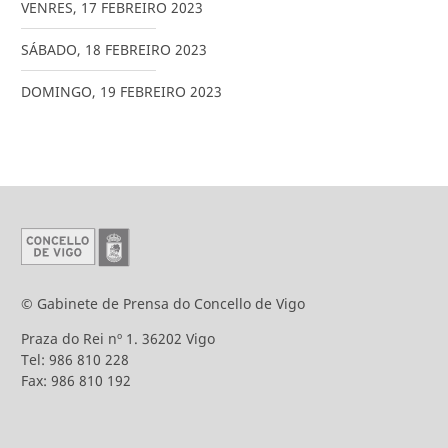
VENRES
,
17
FEBREIRO
2023
SÁBADO
,
18
FEBREIRO
2023
DOMINGO
,
19
FEBREIRO
2023
© Gabinete de Prensa do Concello de Vigo
Praza do Rei nº 1. 36202 Vigo
Tel: 986 810 228
Fax: 986 810 192