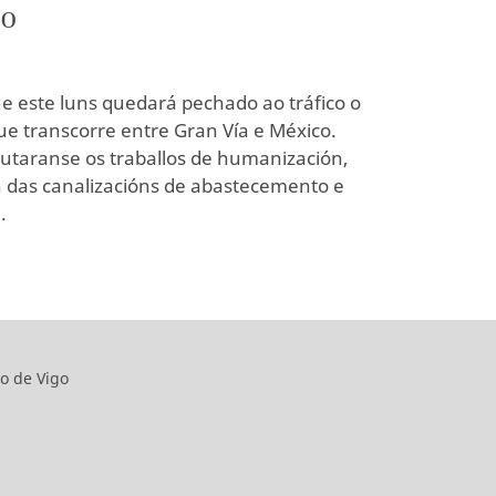
co
e este luns quedará pechado ao tráfico o
e transcorre entre Gran Vía e México.
utaranse os traballos de humanización,
n das canalizacións de abastecemento e
.
o de Vigo