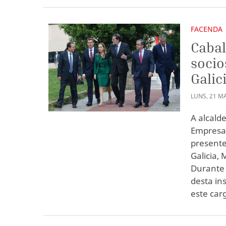
FACENDA
Cabal
socio
Galic
LUNS
,
21
MA
A alcald
Empresar
presente
Galicia,
Durante 
desta in
este car