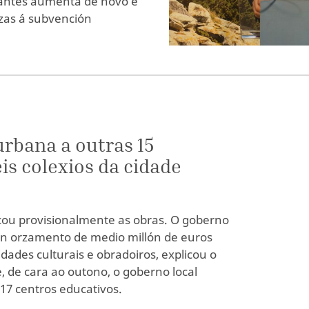
pantes aumenta de novo e
zas á subvención
urbana a outras 15
is colexios da cidade
cou provisionalmente as obras. O goberno
un orzamento de medio millón de euros
idades culturais e obradoiros, explicou o
, de cara ao outono, o goberno local
17 centros educativos.