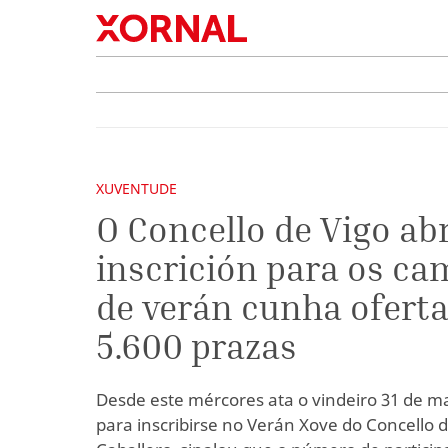
XUVENTUDE
O Concello de Vigo ab
inscrición para os c
de verán cunha oferta
5.600 prazas
Desde este mércores ata o vindeiro 31 de ma
para inscribirse no Verán Xove do Concello d