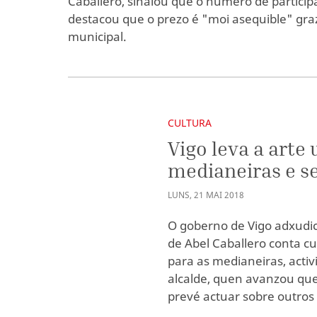
Caballero, sinalou que o número de partici
destacou que o prezo é "moi asequible" gra
municipal.
CULTURA
Vigo leva a arte 
medianeiras e se
LUNS
,
21
MAI
2018
O goberno de Vigo adxudi
de Abel Caballero conta c
para as medianeiras, activ
alcalde, quen avanzou que
prevé actuar sobre outros 