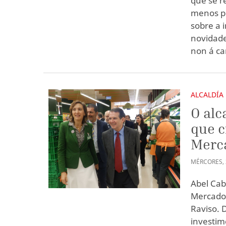
que se r
menos po
sobre a 
novidade
non á ca
ALCALDÍA
O alc
que c
Merc
MÉRCORES
,
Abel Cab
Mercadon
Raviso. 
investime