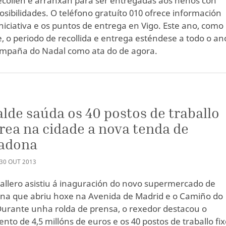
ecollen e arranxan para ser entregadas aos nenos con
sibilidades. O teléfono gratuíto 010 ofrece información
iniciativa e os puntos de entrega en Vigo. Este ano, como
, o periodo de recollida e entrega esténdese a todo o an
mpaña do Nadal como ata do de agora.
alde saúda os 40 postos de traballo
rea na cidade a nova tenda de
adona
30
OUT
2013
allero asistiu á inaguración do novo supermercado de
a que abriu hoxe na Avenida de Madrid e o Camiño do
Durante unha rolda de prensa, o rexedor destacou o
nto de 4,5 millóns de euros e os 40 postos de traballo fi