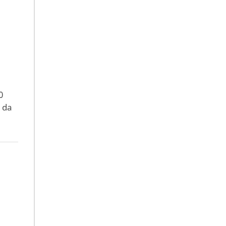
0
 da