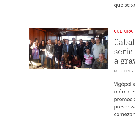
que se x
CULTURA
Cabal
serie
a gra
MÉRCORES
,
Vigópoli
mércores
promocio
presenza
comezan 