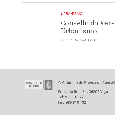
URBANISMO
Consello da Xere
Urbanismo
MÉRCORES
,
30
OUT
2013
© Gabinete de Prensa do Concell
Praza do Rei nº 1. 36202 Vigo
Tel: 986 810 228
Fax: 986 810 192