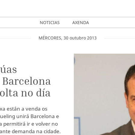
NOTICIAS
AXENDA
MÉRCORES
,
30
outubro
2013
dúas
n Barcelona
olta no día
xa están a venda os
Vueling unirá Barcelona e
a permitirá ir e volver no
tante demanda na cidade.