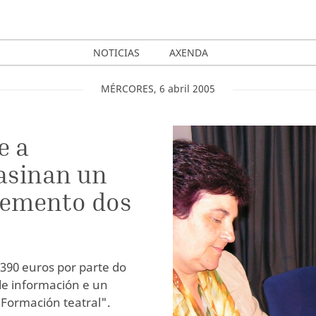
NOTICIAS
AXENDA
MÉRCORES
,
6
abril
2005
e a
 asinan un
temento dos
390 euros por parte do
de información e un
 Formación teatral".