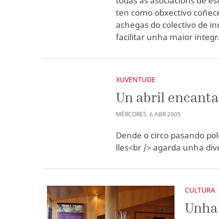
todas as asociacións de es
ten como obxectivo coñecer
achegas do colectivo de i
facilitar unha maior integr
XUVENTUDE
Un abril encanta
MÉRCORES
,
6
ABR
2005
Dende o circo pasando polo
lles<br /> agarda unha div
CULTURA
Unha 