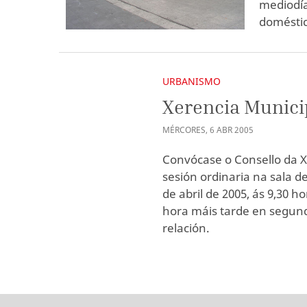
mediodía
doméstic
URBANISMO
Xerencia Munici
MÉRCORES
,
6
ABR
2005
Convócase o Consello da 
sesión ordinaria na sala d
de abril de 2005, ás 9,30 
hora máis tarde en segunda
relación.