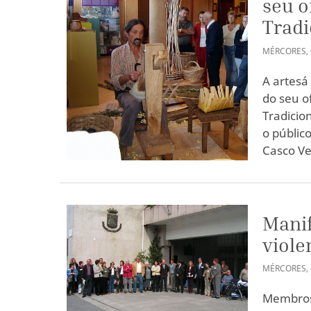
seu o
Tradi
MÉRCORES
,
A artesá
do seu o
Tradicio
o públic
Casco Ve
Manif
viole
MÉRCORES
,
Membros 