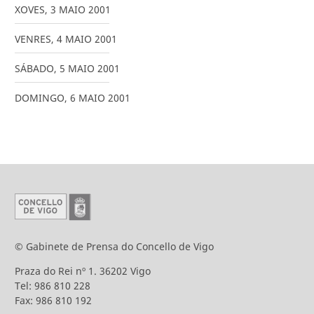
XOVES
,
3
MAIO
2001
VENRES
,
4
MAIO
2001
SÁBADO
,
5
MAIO
2001
DOMINGO
,
6
MAIO
2001
© Gabinete de Prensa do Concello de Vigo
Praza do Rei nº 1. 36202 Vigo
Tel: 986 810 228
Fax: 986 810 192