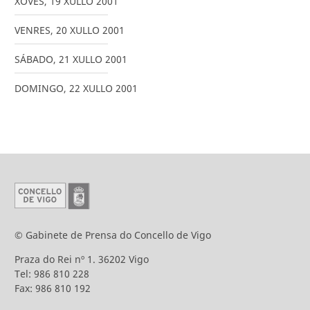
XOVES
,
19
XULLO
2001
VENRES
,
20
XULLO
2001
SÁBADO
,
21
XULLO
2001
DOMINGO
,
22
XULLO
2001
© Gabinete de Prensa do Concello de Vigo
Praza do Rei nº 1. 36202 Vigo
Tel: 986 810 228
Fax: 986 810 192