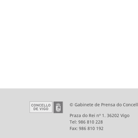
© Gabinete de Prensa do Concell
Praza do Rei nº 1. 36202 Vigo
Tel: 986 810 228
Fax: 986 810 192