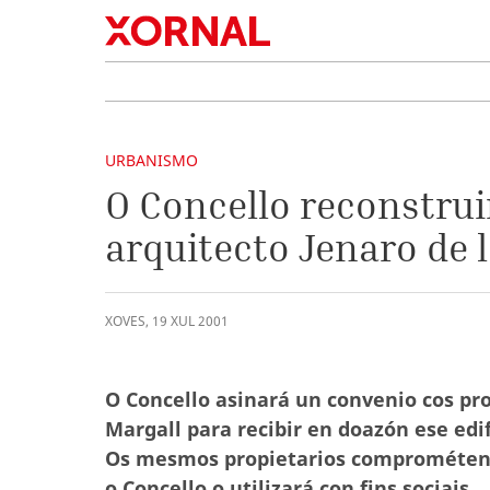
URBANISMO
O Concello reconstrui
arquitecto Jenaro de 
XOVES
,
19
XUL
2001
O Concello asinará un convenio cos pro
Margall para recibir en doazón ese edi
Os mesmos propietarios comprométense 
o Concello o utilizará con fins sociais.