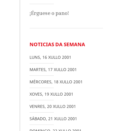
¡Érguese o pano!
NOTICIAS DA SEMANA
LUNS
,
16
XULLO
2001
MARTES
,
17
XULLO
2001
MÉRCORES
,
18
XULLO
2001
XOVES
,
19
XULLO
2001
VENRES
,
20
XULLO
2001
SÁBADO
,
21
XULLO
2001
DOMINGO
,
22
XULLO
2001