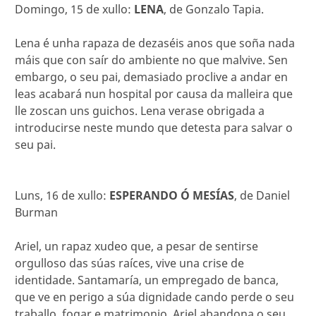
Domingo, 15 de xullo:
LENA
, de Gonzalo Tapia.
Lena é unha rapaza de dezaséis anos que soña nada
máis que con saír do ambiente no que malvive. Sen
embargo, o seu pai, demasiado proclive a andar en
leas acabará nun hospital por causa da malleira que
lle zoscan uns guichos. Lena verase obrigada a
introducirse neste mundo que detesta para salvar o
seu pai.
Luns, 16 de xullo:
ESPERANDO Ó MESÍAS
, de Daniel
Burman
Ariel, un rapaz xudeo que, a pesar de sentirse
orgulloso das súas raíces, vive una crise de
identidade. Santamaría, un empregado de banca,
que ve en perigo a súa dignidade cando perde o seu
traballo, fogar e matrimonio. Ariel abandona o seu