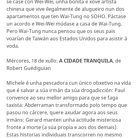
se case con Wei-Wei, unha bonita e xove artista
chinesa que vive ilegalmente de alugueiro nun dos
apartamentos que ten Wai-Tung no SOHO. Páctase
un acordo e Wei-Wei múdase a casa de Wai-Tung.
Pero Wai-Tung nunca pensou que os seus pais
voarían de Taiwán aos Estados Unidos para asistir á
voda.
Mércores, 18 de xullo:
A CIDADE TRANQUILA
, de
Robert Guédiguian
Michele é unha pescadora cun único obxetivo na vida
que é salvar a súa irmán da súa drogadicción: Paul
convence ao seu mellor amigo para que se faga
taxista: Abderraman transformado polo tempo que
pasou no cárcere, quere axudar agora aos seus
irmáns: Gerard manten unha actitude misteriosa
fronte a morte (a súa propia e aos dos demais).
Estas historias individuais transcorren no mesmo