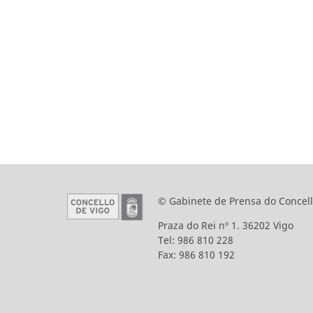
© Gabinete de Prensa do Concell
Praza do Rei nº 1. 36202 Vigo
Tel: 986 810 228
Fax: 986 810 192