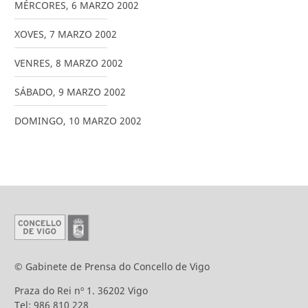
MÉRCORES
,
6
MARZO
2002
XOVES
,
7
MARZO
2002
VENRES
,
8
MARZO
2002
SÁBADO
,
9
MARZO
2002
DOMINGO
,
10
MARZO
2002
© Gabinete de Prensa do Concello de Vigo
Praza do Rei nº 1. 36202 Vigo
Tel: 986 810 228