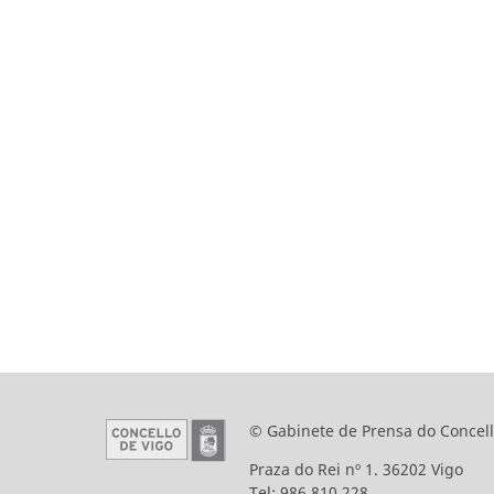
© Gabinete de Prensa do Concell
Praza do Rei nº 1. 36202 Vigo
Tel: 986 810 228