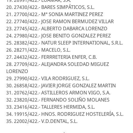
19. 26991/422.- LUAMAR, S.A.
20. 27430/422.- BARES SIMPÁTICOS, S.L.
21. 27700/422.- Mª SONIA MARTINEZ PEREZ
22. 27740/422.- JOSE RAMON BERMUDEZ VILLAR
23. 27745/422.- ALBERTO DABARCA LORENZO
24. 27980/422.- JOSE BENITO GONZALEZ PEREZ
25. 28382/422.- NATUR SLEEP INTERNATIONAL, S.R.L.
26. 28271/422.- MACELO, S.L.
27. 24432/422.- FERRRETERIA ENFER, C.B.
28. 27709/422.- ALEJANDRA SOLEDAD MIGUEZ
LORENZO
29. 27990/422.- VILA RODRIGUEZ, S.L.
30. 26858/422.- JAVIER JORGE GONZALEZ MARTIN
31. 20762/422.- ASTILLEROS ARMON VIGO, S.A.
32. 23820/422.- FERNANDO SOLIÑO MOLANES
33. 23416/422.- TALLERES HERMIDA, S.L.
34. 19915/422.- HNOS. RODRIGUEZ HOSTELERÍA, S.L.
35. 22002/422.- V.D.DENTAL, S.L.