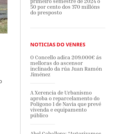
primeiro semestre de 2024 o
50 por cento dos 370 millóns
do presposto
NOTICIAS DO VENRES
O Concello adica 209.000€ ás
melloras do ascensor
inclinado da rúa Juan Ramón
Jiménez
o
A Xerencia de Urbanismo
aproba o reparcelamento do
Polígono 1 de Navia que prevé
vivenda e equipamento
público
Abel Caballero: “Autorizamos