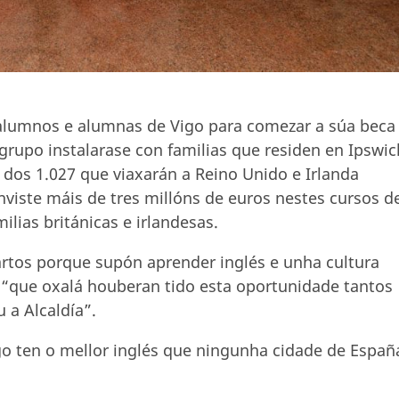
 alumnos e alumnas de Vigo para comezar a súa beca
grupo instalarase con familias que residen en Ipswic
dos 1.027 que viaxarán a Reino Unido e Irlanda
nviste máis de tres millóns de euros nestes cursos d
ilias británicas e irlandesas.
rtos porque supón aprender inglés e unha cultura
u “que oxalá houberan tido esta oportunidade tantos
 a Alcaldía”.
Vigo ten o mellor inglés que ningunha cidade de Españ