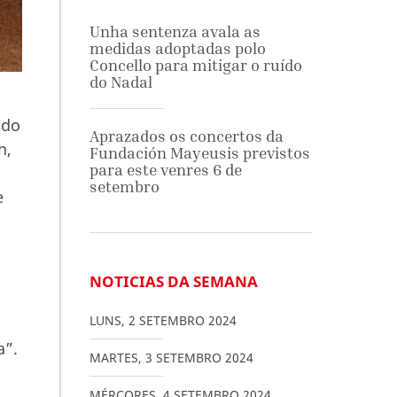
Unha sentenza avala as
medidas adoptadas polo
Concello para mitigar o ruído
do Nadal
 do
Aprazados os concertos da
h,
Fundación Mayeusis previstos
para este venres 6 de
setembro
e
NOTICIAS DA SEMANA
LUNS
,
2
SETEMBRO
2024
a”.
MARTES
,
3
SETEMBRO
2024
MÉRCORES
,
4
SETEMBRO
2024