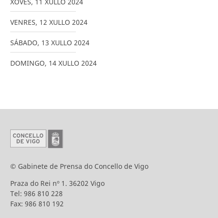
XOVES
,
11
XULLO
2024
VENRES
,
12
XULLO
2024
SÁBADO
,
13
XULLO
2024
DOMINGO
,
14
XULLO
2024
© Gabinete de Prensa do Concello de Vigo
Praza do Rei nº 1. 36202 Vigo
Tel: 986 810 228
Fax: 986 810 192