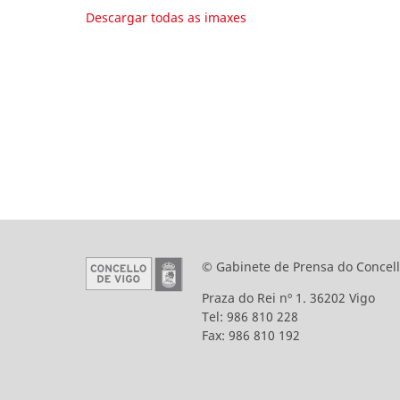
Descargar todas as imaxes
© Gabinete de Prensa do Concell
Praza do Rei nº 1. 36202 Vigo
Tel: 986 810 228
Fax: 986 810 192