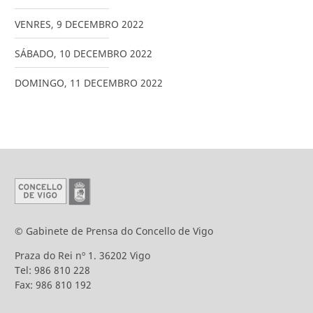
VENRES
,
9
DECEMBRO
2022
SÁBADO
,
10
DECEMBRO
2022
DOMINGO
,
11
DECEMBRO
2022
© Gabinete de Prensa do Concello de Vigo
Praza do Rei nº 1. 36202 Vigo
Tel: 986 810 228
Fax: 986 810 192