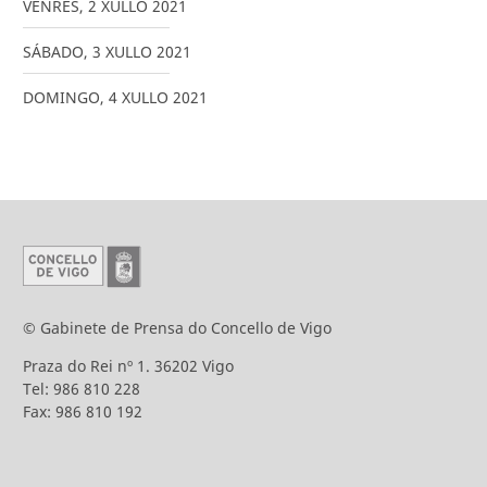
VENRES
,
2
XULLO
2021
SÁBADO
,
3
XULLO
2021
DOMINGO
,
4
XULLO
2021
© Gabinete de Prensa do Concello de Vigo
Praza do Rei nº 1. 36202 Vigo
Tel: 986 810 228
Fax: 986 810 192