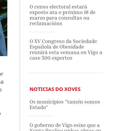
O censo electoral estará
exposto ata o próximo 18 de
marzo para consultas ou
reclamacións
O XV Congreso da Sociedade
Española de Obesidade
reunirá esta semana en Vigo a
case 500 expertos
or
na
NOTICIAS DO XOVES
o
Os municipios "tamén somos
Estado"
o
O goberno de Vigo esixe que a
Xunta finalice unhas obras en