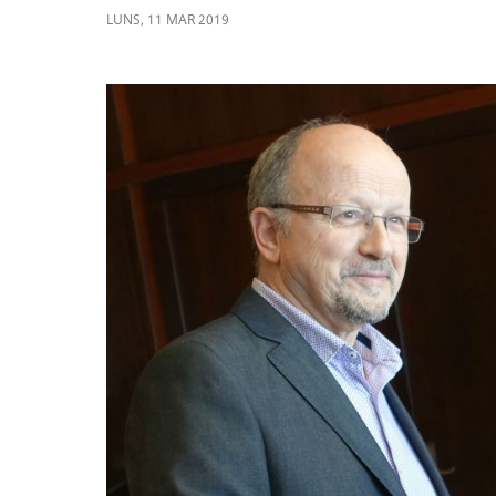
LUNS
,
11
MAR
2019