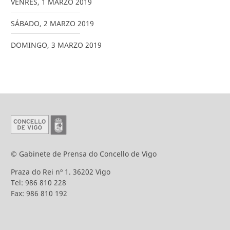
VENRES
,
1
MARZO
2019
SÁBADO
,
2
MARZO
2019
DOMINGO
,
3
MARZO
2019
© Gabinete de Prensa do Concello de Vigo
Praza do Rei nº 1. 36202 Vigo
Tel: 986 810 228
Fax: 986 810 192