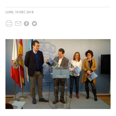
LUNS
,
10
DEC
2018