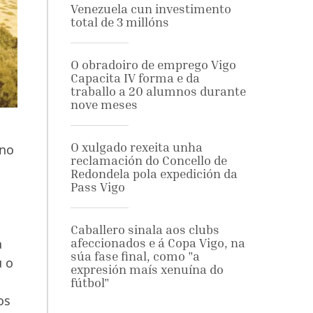
Venezuela cun investimento
total de 3 millóns
O obradoiro de emprego Vigo
Capacita IV forma e da
traballo a 20 alumnos durante
nove meses
O xulgado rexeita unha
 no
reclamación do Concello de
Redondela pola expedición da
Pass Vigo
Caballero sinala aos clubs
afeccionados e á Copa Vigo, na
a
súa fase final, como "a
u o
expresión maís xenuína do
fútbol"
os