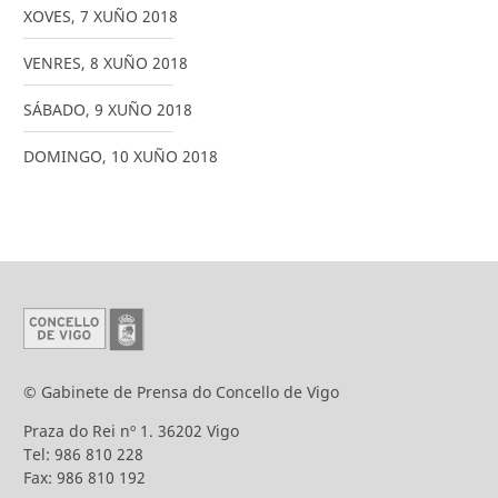
XOVES
,
7
XUÑO
2018
VENRES
,
8
XUÑO
2018
SÁBADO
,
9
XUÑO
2018
DOMINGO
,
10
XUÑO
2018
© Gabinete de Prensa do Concello de Vigo
Praza do Rei nº 1. 36202 Vigo
Tel: 986 810 228
Fax: 986 810 192