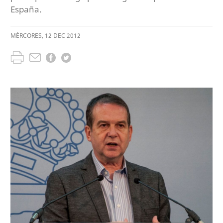
España.
MÉRCORES
,
12
DEC
2012