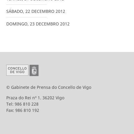
SÁBADO
,
22
DECEMBRO
2012
DOMINGO
,
23
DECEMBRO
2012
© Gabinete de Prensa do Concello de Vigo
Praza do Rei nº 1. 36202 Vigo
Tel: 986 810 228
Fax: 986 810 192