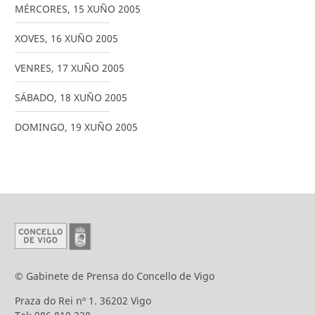
MÉRCORES
,
15
XUÑO
2005
XOVES
,
16
XUÑO
2005
VENRES
,
17
XUÑO
2005
SÁBADO
,
18
XUÑO
2005
DOMINGO
,
19
XUÑO
2005
© Gabinete de Prensa do Concello de Vigo
Praza do Rei nº 1. 36202 Vigo