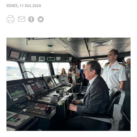
XOVES
,
11
XUL
2024