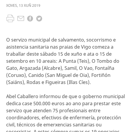
XOVES
,
13
XUÑ
2019
O servizo municipal de salvamento, socorrismo e
asistencia sanitaria nas praias de Vigo comeza a
traballar deste sábado 15 de xuño e ata o 15 de
setembro en 10 areais: A Punta (Teis), O Tombo do
Gato, Argazada (Alcabre), Samil, O Vao, Fontaíña
(Coruxo), Canido (San Miguel de Oia), Fortiñón
(Saiáns), Rodas e Figueiras (Illas Cíes).
Abel Caballero informou de que o goberno municipal
dedica case 500.000 euros ao ano para prestar este
servizo que atenden 75 profesionais entre
coordinadores, efectivos de enfermería, protección
civil, técnicos de emerxencias sanitarias ou
socorristas. A estes cómpre sumar os 19 operarios