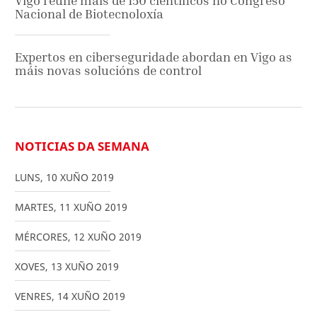
Vigo reúne máis de 150 científicos no Congreso
Nacional de Biotecnoloxía
Expertos en ciberseguridade abordan en Vigo as
máis novas solucións de control
NOTICIAS DA SEMANA
LUNS
,
10
XUÑO
2019
MARTES
,
11
XUÑO
2019
MÉRCORES
,
12
XUÑO
2019
XOVES
,
13
XUÑO
2019
VENRES
,
14
XUÑO
2019