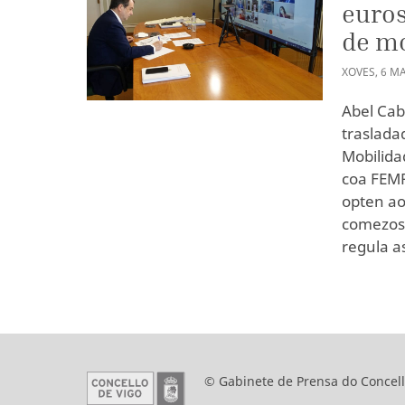
euros
de mo
XOVES
,
6
MA
Abel Cab
traslada
Mobilida
coa FEMP
opten ao
comezos 
regula a
© Gabinete de Prensa do Concell