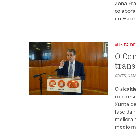
Zona Fra
colabora
en Espa
XUNTA DE
O Con
trans
XOVES
,
6
MA
O alcald
concurso
Xunta de
fase da 
mellora 
medio mi