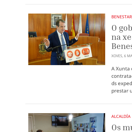
BENESTAR
O gob
na xe
Benes
XOVES
,
6
MA
A Xunta 
contrata
ds exped
prestar 
ALCALDÍA
Os mu