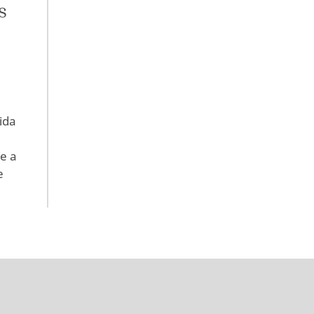
s
ida
e
e a
e