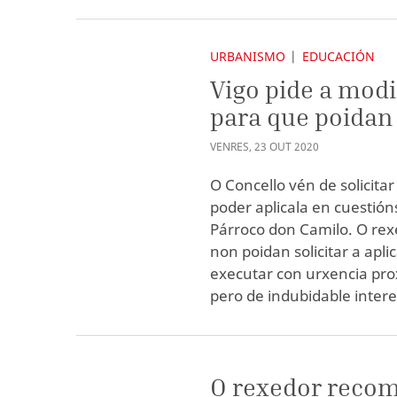
URBANISMO
EDUCACIÓN
Vigo pide a modi
para que poidan 
VENRES
,
23
OUT
2020
O Concello vén de solicita
poder aplicala en cuestió
Párroco don Camilo. O rexe
non poidan solicitar a apl
executar con urxencia pro
pero de indubidable intere
O rexedor recome