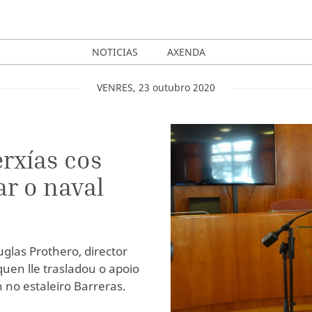
NOTICIAS
AXENDA
VENRES
,
23
outubro
2020
erxías cos
ar o naval
glas Prothero, director
quen lle trasladou o apoio
 no estaleiro Barreras.