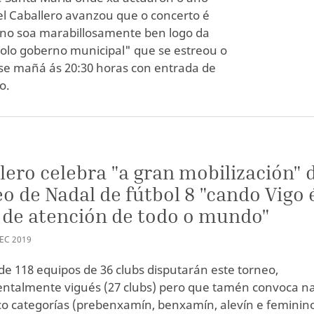
el Caballero avanzou que o concerto é
ano soa marabillosamente ben logo da
polo goberno municipal" que se estreou o
ase mañá ás 20:30 horas con entrada de
o.
S
lero celebra "a gran mobilización" 
o de Nadal de fútbol 8 "cando Vigo 
 de atención de todo o mundo"
EC
2019
 de 118 equipos de 36 clubs disputarán este torneo,
talmente vigués (27 clubs) pero que tamén convoca n
co categorías (prebenxamín, benxamín, alevín e feminin