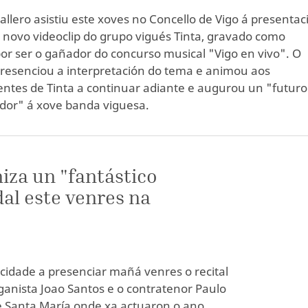
allero asistiu este xoves no Concello de Vigo á presentac
do novo videoclip do grupo vigués Tinta, gravado como
or ser o gañador do concurso musical "Vigo en vivo". O
presenciou a interpretación do tema e animou aos
tes de Tinta a continuar adiante e augurou un "futuro
or" á xove banda viguesa.
iza un "fantástico
al este venres na
 cidade a presenciar mañá venres o recital
ganista Joao Santos e o contratenor Paulo
e Santa María onde xa actuaron o ano