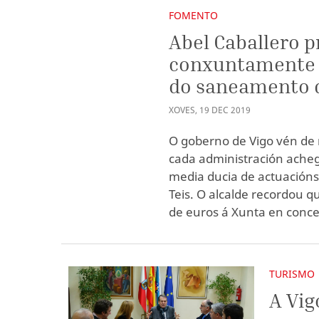
FOMENTO
Abel Caballero p
conxuntamente d
do saneamento d
XOVES
,
19
DEC
2019
O goberno de Vigo vén de r
cada administración acheg
media ducia de actuación
Teis. O alcalde recordou q
de euros á Xunta en conc
TURISMO
A Vig