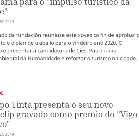
ama para o "impulso turístico da
e"
EC
2019
do da fundación reuniuse este xoves co fin de aprobar 
o e o plan de traballo para o vindeiro ano 2020. O
o é presentar a candidatura de Cíes, Patrimonio
iental da Humanidade e reforzar o turismo na cidade. 
DE
po Tinta presenta o seu novo
clip gravado como premio do "Vigo
vo"
EC
2019