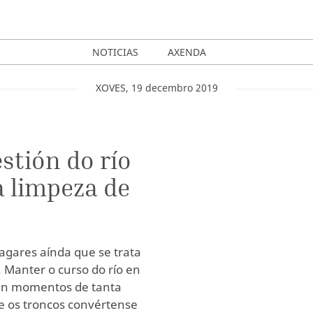
NOTICIAS
AXENDA
XOVES
,
19
decembro
2019
stión do río
a limpeza de
agares aínda que se trata
 Manter o curso do río en
 en momentos de tanta
e os troncos convértense