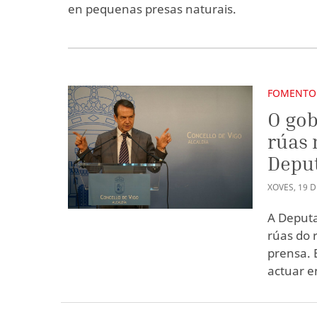
en pequenas presas naturais.
FOMENTO
O gob
rúas 
Depu
XOVES
,
19
D
A Deputa
rúas do 
prensa. 
actuar e