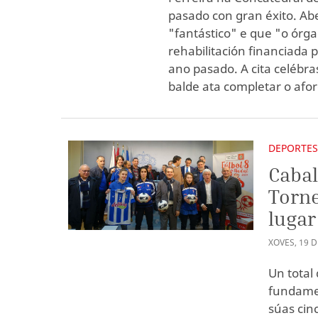
pasado con gran éxito. Ab
"fantástico" e que "o órg
rehabilitación financiada 
ano pasado. A cita celébr
balde ata completar o afor
DEPORTE
Cabal
Torne
lugar
XOVES
,
19
D
Un total
fundamen
súas cin