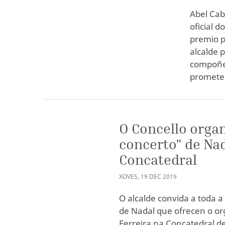
Abel Cab
oficial 
premio p
alcalde 
compoñen
prometed
O Concello organ
concerto" de Nad
Concatedral
XOVES
,
19
DEC
2019
O alcalde convida a toda a
de Nadal que ofrecen o or
Ferreira na Concatedral d