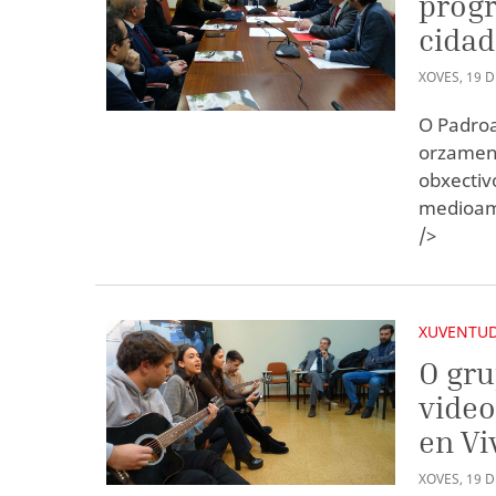
progr
cidad
XOVES
,
19
D
O Padroa
orzament
obxectiv
medioamb
/>
XUVENTU
O gru
video
en Vi
XOVES
,
19
D