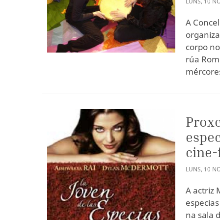
LUNS
,
10
N
A Concel
organiza
corpo no
rúa Romi
mércores
Proxe
espec
cine-
LUNS
,
10
N
A actriz 
especias
na sala 