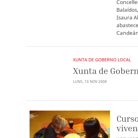
Concelle
Balaídos
Isaura A
abastec
Candeán,
XUNTA DE GOBERNO LOCAL
Xunta de Gobern
LUNS
,
10
NOV
2008
Curso
viven