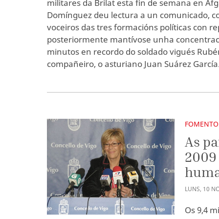
militares da Brilat esta fin de semana en Afg
Domínguez deu lectura a un comunicado, c
voceiros das tres formacións políticas con r
posteriormente mantívose unha concentració
minutos en recordo do soldado vigués Rubén
compañeiro, o asturiano Juan Suárez García
FOMENTO
As pa
2009
huma
LUNS
,
10
N
Os 9,4 m