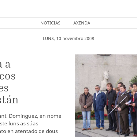
NOTICIAS
AXENDA
LUNS
,
10
novembro
2008
a a
 cos
es
stán
 Santi Domínguez, en nome
ste luns as súas
nto en atentado de dous